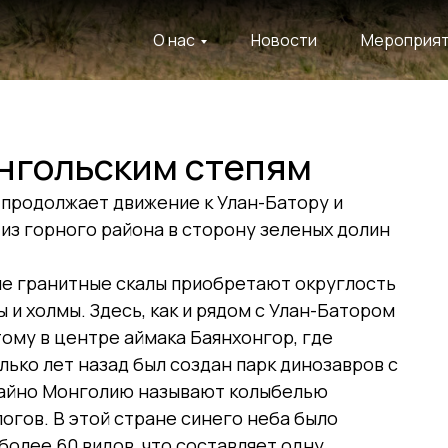
О нас
Новости
Мероприя
онгольским степям
продолжает движение к Улан-Батору и
 из горного района в сторону зеленых долин
ые гранитные скалы приобретают округлость
 и холмы. Здесь, как и рядом с Улан-Батором
тому в центре аймака Баянхонгор, где
лько лет назад был создан парк динозавров с
чайно Монголию называют колыбелью
огов. В этой стране синего неба было
более 60 видов, что составляет одну