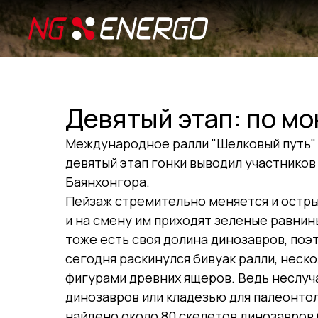
Девятый этап: по м
Международное ралли "Шелковый путь" 
девятый этап гонки выводил участников
Баянхонгора.
Пейзаж стремительно меняется и остр
и на смену им приходят зеленые равнины
тоже есть своя долина динозавров, поэ
сегодня раскинулся бивуак ралли, неско
фигурами древних ящеров. Ведь неслу
динозавров или кладезью для палеонтол
найдено около 80 скелетов динозавров 